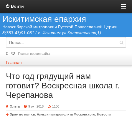
Войти
Искитимская епархия
Новосибирской митрополии Русской Православной Церкви
8(383-43)91-081 ( г. Искитим ул.Коллективная,1)
Полная версия сайта
Главная
Что год грядущий нам
готовит? Воскресная школа г.
Черепанова
Ольга
9 окт 2018
1100
Храм во имя св. Алексия митрополита Московского
,
Новости