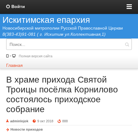
Войти
Искитимская епархия
Новосибирской митрополии Русской Православной Церкви
8(383-43)91-081 ( г. Искитим ул.Коллективная,1)
Полная версия сайта
Главная
В храме прихода Святой
Троицы посёлка Корнилово
состоялось приходское
собрание
adminlojok
9 окт 2018
888
Новости приходов