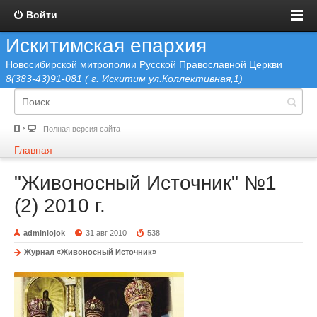
Войти
Искитимская епархия
Новосибирской митрополии Русской Православной Церкви
8(383-43)91-081 ( г. Искитим ул.Коллективная,1)
Полная версия сайта
Главная
"Живоносный Источник" №1
(2) 2010 г.
adminlojok
31 авг 2010
538
Журнал «Живоносный Источник»