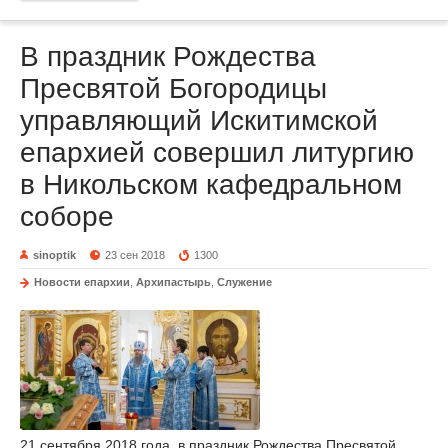
В праздник Рождества
Пресвятой Богородицы
управляющий Искитимской
епархией совершил литургию
в Никольском кафедральном
соборе
sinoptik
23 сен 2018
1300
Новости епархии
,
Архипастырь
,
Служение
21 сентября 2018 года, в праздник Рождества Пресвятой