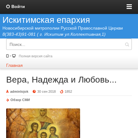
Войти
Искитимская епархия
Новосибирской митрополии Русской Православной Церкви
8(383-43)91-081 ( г. Искитим ул.Коллективная,1)
Полная версия сайта
Главная
Вера, Надежда и Любовь...
adminlojok
30 сен 2018
1852
Обзор СМИ