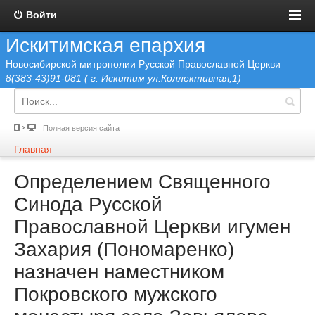
Войти
Искитимская епархия
Новосибирской митрополии Русской Православной Церкви
8(383-43)91-081 ( г. Искитим ул.Коллективная,1)
Полная версия сайта
Главная
Определением Священного
Синода Русской
Православной Церкви игумен
Захария (Пономаренко)
назначен наместником
Покровского мужского