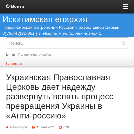
Войти
Искитимская епархия
Новосибирской митрополии Русской Православной Церкви
8(383-43)91-081 ( г. Искитим ул.Коллективная,1)
Полная версия сайта
Главная
Украинская Православная
Церковь дает надежду
развернуть вспять процесс
превращения Украины в
«Анти-россию»
adminlojok
31 июл 2021
620