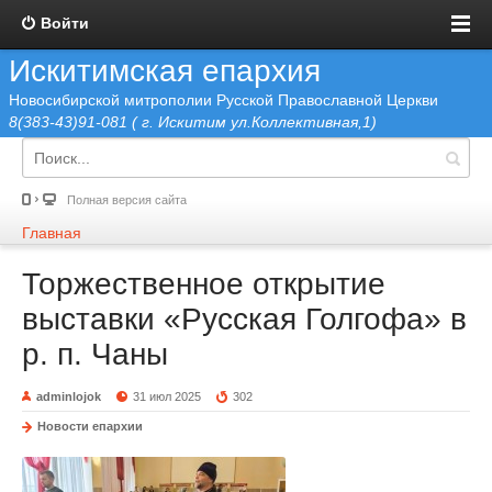
Войти
Искитимская епархия
Новосибирской митрополии Русской Православной Церкви
8(383-43)91-081 ( г. Искитим ул.Коллективная,1)
Полная версия сайта
Главная
Торжественное открытие
выставки «Русская Голгофа» в
р. п. Чаны
adminlojok
31 июл 2025
302
Новости епархии