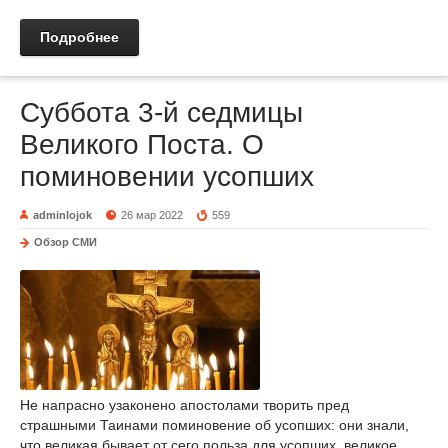
Подробнее
Суббота 3-й седмицы
Великого Поста. О
поминовении усопших
adminlojok
26 мар 2022
559
Обзор СМИ
Не напрасно узаконено апостолами творить пред
страшными Таинами поминовение об усопших: они знали,
что великая бывает от сего польза для усопших, великое