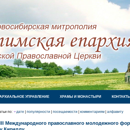
АРХИАЛЬНОЕ УПРАВЛЕНИЕ
ХРАМЫ И МОНАСТЫРИ
КОНТАКТ
атьи по:
дате
|
популярности
|
посещаемости
|
комментариям
|
алфавиту
 III Международного православного молодежного ф
у Кириллу