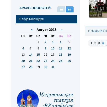
АРХИВ НОВОСТЕЙ
В
В
виде
виде
В виде календаря
списка
календаря
«
Август 2018
»
Новости еп
Пн
Вт
Ср
Чт
Пт
Сб
Вс
1
2
3
4
5
1
2
3
4
Н
6
7
8
9
10
11
12
13
14
15
16
17
18
19
20
21
22
23
24
25
26
27
28
29
30
31