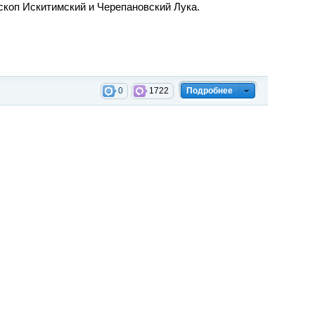
скоп Искитимский и Черепановский Лука.
0
1722
Подробнее