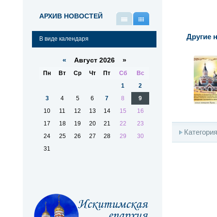
АРХИВ НОВОСТЕЙ
В
В
виде
виде
Другие н
В виде календаря
списка
календаря
«
Август 2026 »
Пн
Вт
Ср
Чт
Пт
Сб
Вс
1
2
3
4
5
6
7
8
9
10
11
12
13
14
15
16
17
18
19
20
21
22
23
Категори
24
25
26
27
28
29
30
31