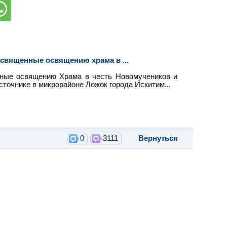
освященные освящению храма в ...
нные освящению Храма в честь Новомучеников и
точнике в микрорайоне Ложок города Искитим...
0
3111
Вернуться