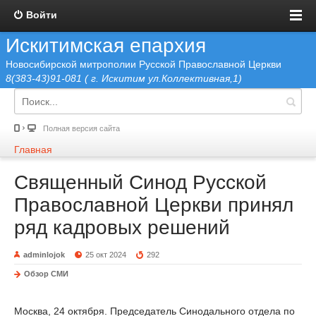
Войти
Искитимская епархия
Новосибирской митрополии Русской Православной Церкви
8(383-43)91-081 ( г. Искитим ул.Коллективная,1)
Полная версия сайта
Главная
Священный Синод Русской
Православной Церкви принял
ряд кадровых решений
adminlojok
25 окт 2024
292
Обзор СМИ
Москва, 24 октября. Председатель Синодального отдела по