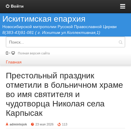
Войти
Искитимская епархия
Новосибирской митрополии Русской Православной Церкви
8(383-43)91-081 ( г. Искитим ул.Коллективная,1)
Полная версия сайта
Главная
Престольный праздник
отметили в больничном храме
во имя святителя и
чудотворца Николая села
Карпысак
adminlojok
23 мая 2026
113