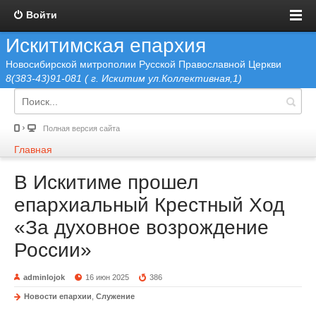
Войти
Искитимская епархия
Новосибирской митрополии Русской Православной Церкви
8(383-43)91-081 ( г. Искитим ул.Коллективная,1)
Полная версия сайта
Главная
В Искитиме прошел
епархиальный Крестный Ход
«За духовное возрождение
России»
adminlojok
16 июн 2025
386
Новости епархии
,
Служение