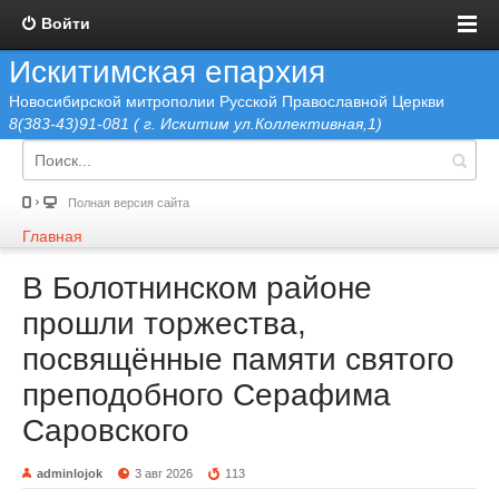
Войти
Искитимская епархия
Новосибирской митрополии Русской Православной Церкви
8(383-43)91-081 ( г. Искитим ул.Коллективная,1)
Полная версия сайта
Главная
В Болотнинском районе
прошли торжества,
посвящённые памяти святого
преподобного Серафима
Саровского
adminlojok
3 авг 2026
113