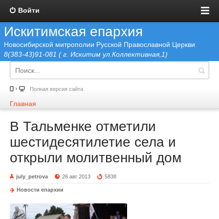
Войти
Искитимская епархия
Новосибирской митрополии Русской Православной Церкви
8(383-43)91-081 ( г. Искитим ул.Коллективная,1)
Полная версия сайта
Главная
В Тальменке отметили
шестидесятилетие села и
открыли молитвенный дом
july_petrova
26 авг 2013
5838
Новости епархии