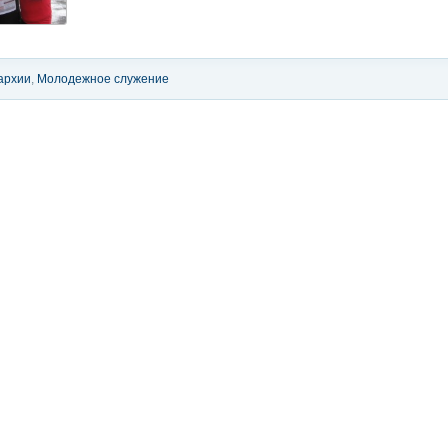
архии
,
Молодежное служение