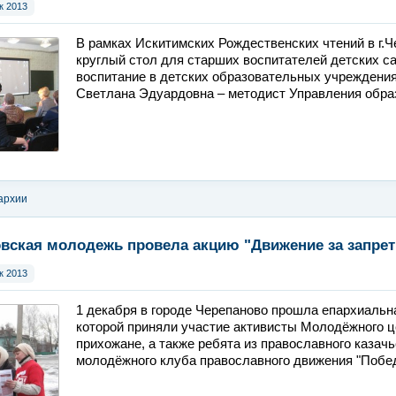
к 2013
В рамках Искитимских Рождественских чтений в г.Ч
круглый стол для старших воспитателей детских с
воспитание в детских образовательных учреждения
Светлана Эдуардовна – методист Управления образ
архии
вская молодежь провела акцию "Движение за запрет
к 2013
1 декабря в городе Черепаново прошла епархиальна
которой приняли участие активисты Молодёжного ц
прихожане, а также ребята из православного казачь
молодёжного клуба православного движения "Побед