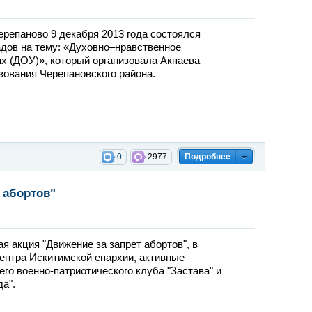
ерепаново 9 декабря 2013 года состоялся
адов на тему: «Духовно–нравственное
х (ДОУ)», который организовала Акпаева
ования Черепановского района.
0
2977
Подробнее
 абортов"
я акция "Движение за запрет абортов", в
ентра Искитимской епархии, активные
его военно-патриотического клуба "Застава" и
а".