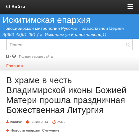
Войти
Искитимская епархия
Новосибирской митрополии Русской Православной Церкви
8(383-43)91-081 ( г. Искитим ул.Коллективная,1)
Полная версия сайта
Главная
В храме в честь
Владимирской иконы Божией
Матери прошла праздничная
Божественная Литургия
ivanisk
3 июн 2014
2546
Новости епархии
,
Служение