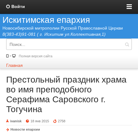
Войти
Искитимская епархия
Новосибирской митрополии Русской Православной Церкви
8(383-43)91-081 ( г. Искитим ул.Коллективная,1)
Полная версия сайта
Главная
Престольный праздник храма
во имя преподобного
Серафима Саровского г.
Тогучина
ivanisk
18 янв 2015
2758
Новости епархии