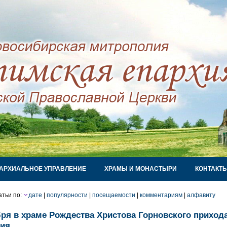
АРХИАЛЬНОЕ УПРАВЛЕНИЕ
ХРАМЫ И МОНАСТЫРИ
КОНТАКТ
атьи по:
дате
|
популярности
|
посещаемости
|
комментариям
|
алфавиту
бря в храме Рождества Христова Горновского приход
ния