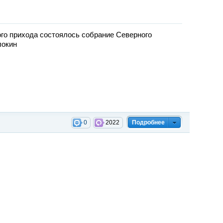
ого прихода состоялось собрание Северного
локин
0
2022
Подробнее