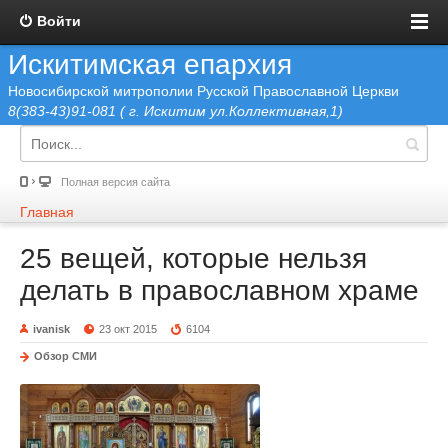
Войти
Искитимская епархия
Новосибирской митрополии Русской Православной Церкви
8(383-43)91-081 ( г. Искитим ул.Коллективная,1)
Полная версия сайта
Главная
25 вещей, которые нельзя
делать в православном храме
ivanisk
23 окт 2015
6104
Обзор СМИ