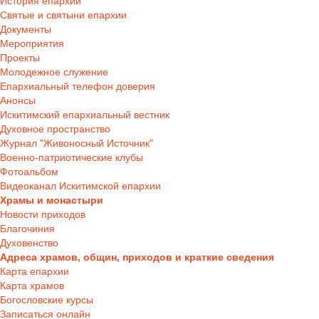
История епархии
Святые и святыни епархии
Документы
Мероприятия
Проекты
Молодежное служение
Епархиальный телефон доверия
Анонсы
Искитимский епархиальный вестник
Духовное пространство
Журнал "Живоносный Источник"
Военно-патриотические клубы
Фотоальбом
Видеоканал Искитимской епархии
Храмы и монастыри
Новости приходов
Благочиния
Духовенство
Адреса храмов, общин, приходов и краткие сведения
Карта епархии
Карта храмов
Богословские курсы
Записаться онлайн