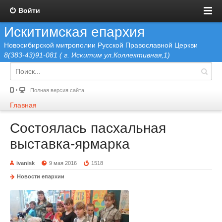
Войти
Искитимская епархия
Новосибирской митрополии Русской Православной Церкви
8(383-43)91-081 ( г. Искитим ул.Коллективная,1)
Полная версия сайта
Главная
Состоялась пасхальная
выставка-ярмарка
ivanisk
9 мая 2016
1518
Новости епархии