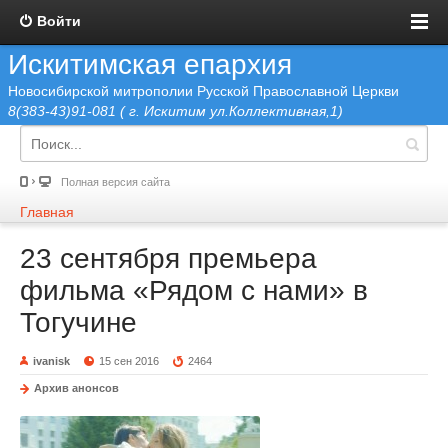
Войти
Искитимская епархия
Новосибирской митрополии Русской Православной Церкви
8(383-43)91-081 ( г. Искитим ул.Коллективная,1)
Полная версия сайта
Главная
23 сентября премьера
фильма «Рядом с нами» в
Тогучине
ivanisk
15 сен 2016
2464
Архив анонсов