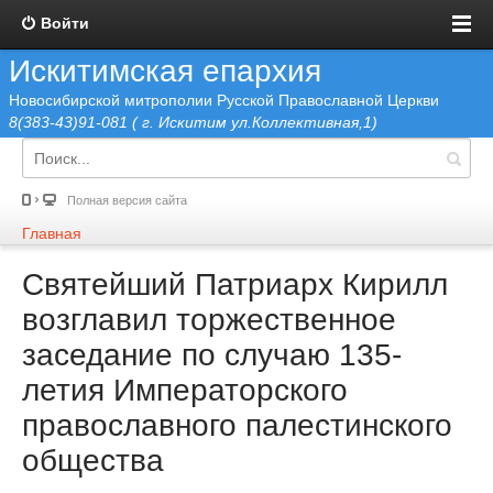
Войти
Искитимская епархия
Новосибирской митрополии Русской Православной Церкви
8(383-43)91-081 ( г. Искитим ул.Коллективная,1)
Полная версия сайта
Главная
Святейший Патриарх Кирилл
возглавил торжественное
заседание по случаю 135-
летия Императорского
православного палестинского
общества