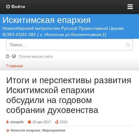
Войти
Искитимская епархия
Новосибирской митрополии Русской Православной Церкви
8(383-43)91-081 ( г. Искитим ул.Коллективная,1)
Полная версия сайта
Главная
Итоги и перспективы развития
Искитимской епархии
обсудили на годовом
собрании духовенства
sinoptik
23 дек 2017
1513
Новости епархии
,
Мероприятия