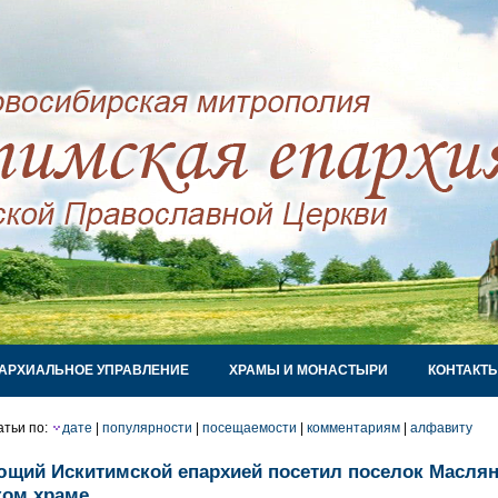
АРХИАЛЬНОЕ УПРАВЛЕНИЕ
ХРАМЫ И МОНАСТЫРИ
КОНТАКТ
атьи по:
дате
|
популярности
|
посещаемости
|
комментариям
|
алфавиту
щий Искитимской епархией посетил поселок Маслян
ком храме