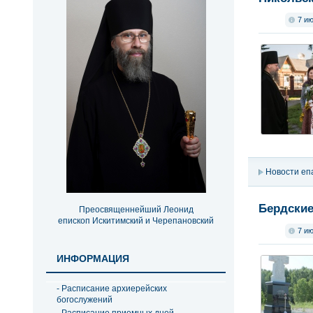
7 и
Новости еп
Бердские
Преосвященнейший Леонид
епископ Искитимский и Черепановский
7 и
ИНФОРМАЦИЯ
- Расписание архиерейских
богослужений