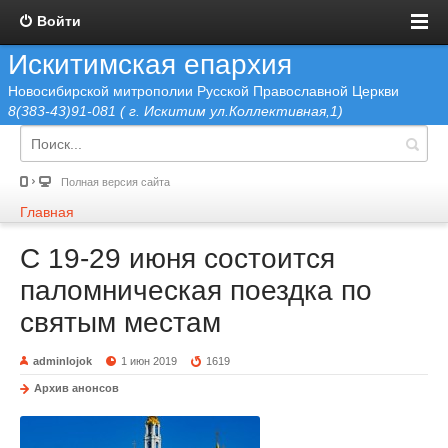
Войти
Искитимская епархия
Новосибирской митрополии Русской Православной Церкви
8(383-43)91-081 ( г. Искитим ул.Коллективная,1)
Полная версия сайта
Главная
С 19-29 июня состоится
паломническая поездка по
святым местам
adminlojok
1 июн 2019
1619
Архив анонсов