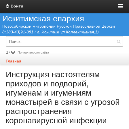
Войти
Искитимская епархия
Новосибирской митрополии Русской Православной Церкви
8(383-43)91-081 ( г. Искитим ул.Коллективная,1)
Полная версия сайта
Главная
Инструкция настоятелям
приходов и подворий,
игуменам и игумениям
монастырей в связи c угрозой
распространения
коронавирусной инфекции