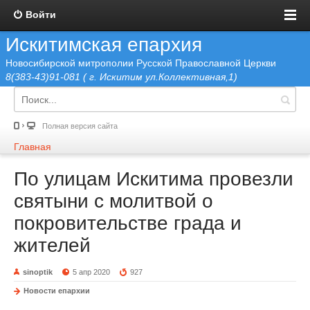
Войти
Искитимская епархия
Новосибирской митрополии Русской Православной Церкви
8(383-43)91-081 ( г. Искитим ул.Коллективная,1)
Полная версия сайта
Главная
По улицам Искитима провезли
святыни с молитвой о
покровительстве града и
жителей
sinoptik
5 апр 2020
927
Новости епархии