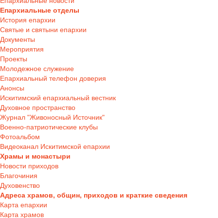
Епархиальные новости
Епархиальные отделы
История епархии
Святые и святыни епархии
Документы
Мероприятия
Проекты
Молодежное служение
Епархиальный телефон доверия
Анонсы
Искитимский епархиальный вестник
Духовное пространство
Журнал "Живоносный Источник"
Военно-патриотические клубы
Фотоальбом
Видеоканал Искитимской епархии
Храмы и монастыри
Новости приходов
Благочиния
Духовенство
Адреса храмов, общин, приходов и краткие сведения
Карта епархии
Карта храмов