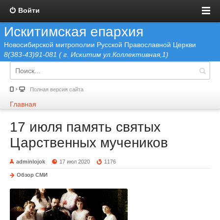
Войти
Искитимская епархия
Новосибирской митрополии Русской Православной Церкви
8(383-43)91-081 ( г. Искитим ул.Коллективная,1)
Полная версия сайта
Главная
17 июля память святых
Царственных мучеников
adminlojok
17 июл 2020
1176
Обзор СМИ