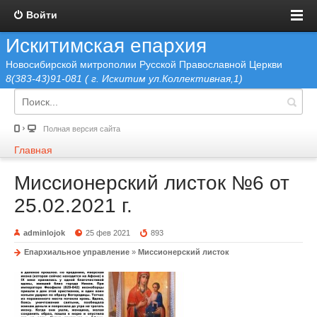
Войти
Искитимская епархия
Новосибирской митрополии Русской Православной Церкви
8(383-43)91-081 ( г. Искитим ул.Коллективная,1)
Полная версия сайта
Главная
Миссионерский листок №6 от
25.02.2021 г.
adminlojok
25 фев 2021
893
Епархиальное управление
»
Миссионерский листок