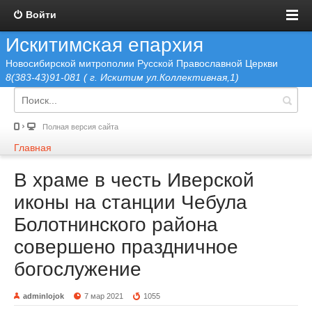
Войти
Искитимская епархия
Новосибирской митрополии Русской Православной Церкви
8(383-43)91-081 ( г. Искитим ул.Коллективная,1)
Полная версия сайта
Главная
В храме в честь Иверской
иконы на станции Чебула
Болотнинского района
совершено праздничное
богослужение
adminlojok
7 мар 2021
1055