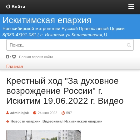
Войти
Искитимская епархия
Новосибирской митрополии Русской Православной Церкви
8(383-43)91-081 ( г. Искитим ул.Коллективная,1)
Полная версия сайта
Главная
Крестный ход "За духовное
возрождение России" г.
Искитим 19.06.2022 г. Видео
adminlojok
24 июн 2022
597
Новости епархии
,
Видеоканал Искитимской епархии