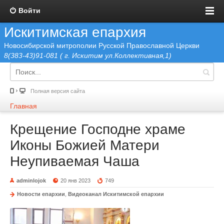
Войти
Искитимская епархия
Новосибирской митрополии Русской Православной Церкви
8(383-43)91-081 ( г. Искитим ул.Коллективная,1)
Полная версия сайта
Главная
Крещение Господне храме
Иконы Божией Матери
Неупиваемая Чаша
adminlojok
20 янв 2023
749
Новости епархии
,
Видеоканал Искитимской епархии