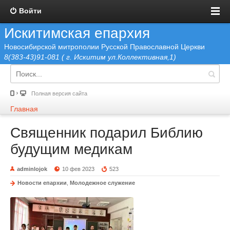
Войти
Искитимская епархия
Новосибирской митрополии Русской Православной Церкви
8(383-43)91-081 ( г. Искитим ул.Коллективная,1)
Полная версия сайта
Главная
Священник подарил Библию
будущим медикам
adminlojok
10 фев 2023
523
Новости епархии
,
Молодежное служение