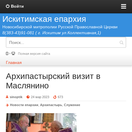
Войти
Искитимская епархия
Новосибирской митрополии Русской Православной Церкви
8(383-43)91-081 ( г. Искитим ул.Коллективная,1)
Полная версия сайта
Главная
Архипастырский визит в
Маслянино
sinoptik
24 мар 2023
673
Новости епархии
,
Архипастырь
,
Служение