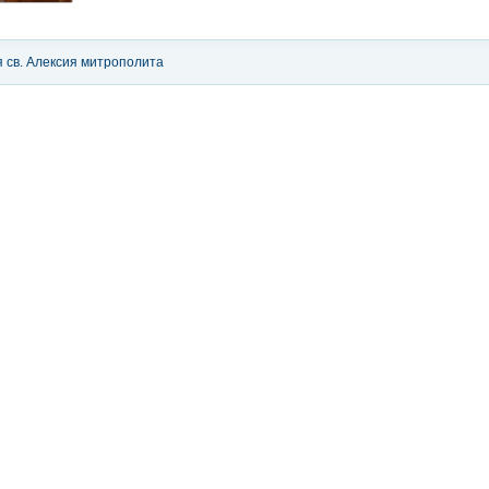
я св. Алексия митрополита
о
,
Новости