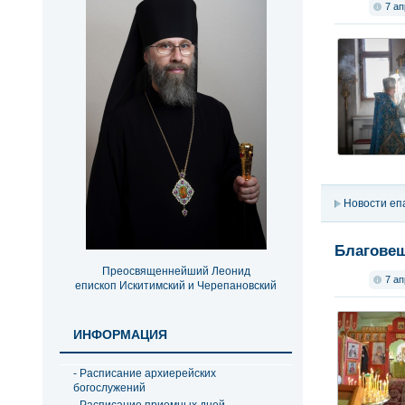
7 ап
Новости еп
Благове
Преосвященнейший Леонид
7 ап
епископ Искитимский и Черепановский
ИНФОРМАЦИЯ
- Расписание архиерейских
богослужений