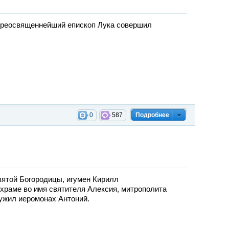
Преосвященнейший епископ Лука совершил
0
587
Подробнее
вятой Богородицы, игумен Кирилл
храме во имя святителя Алексия, митрополита
лужил иеромонах Антоний.