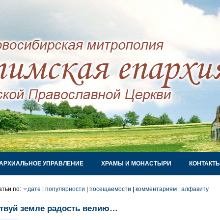
АРХИАЛЬНОЕ УПРАВЛЕНИЕ
ХРАМЫ И МОНАСТЫРИ
КОНТАКТ
атьи по:
дате
|
популярности
|
посещаемости
|
комментариям
|
алфавиту
твуй земле радость велию…