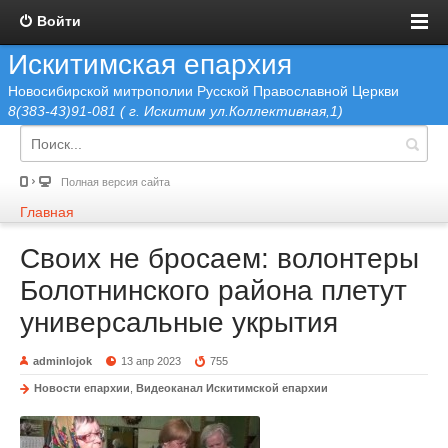
Войти
Искитимская епархия
Новосибирской митрополии Русской Православной Церкви
8(383-43)91-081 ( г. Искитим ул.Коллективная,1)
Полная версия сайта
Главная
Своих не бросаем: волонтеры
Болотнинского района плетут
универсальные укрытия
adminlojok
13 апр 2023
755
Новости епархии
,
Видеоканал Искитимской епархии