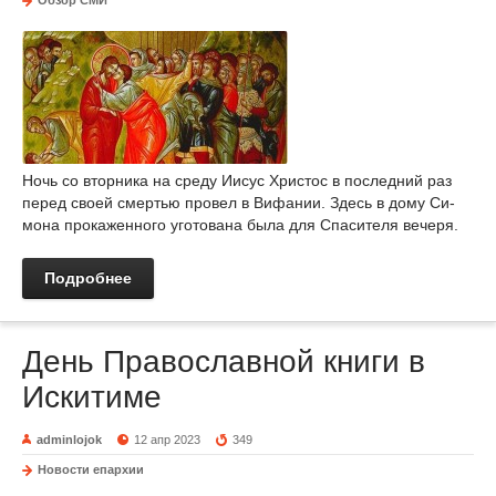
Обзор СМИ
Ночь со втор­ни­ка на сре­ду Иисус Хри­стос в по­след­ний раз
пе­ред сво­ей смер­тью про­вел в Вифа­нии. Здесь в до­му Си­
мо­на про­ка­жен­но­го уго­то­ва­на бы­ла для Спа­си­те­ля ве­че­ря.
Подробнее
День Православной книги в
Искитиме
adminlojok
12 апр 2023
349
Новости епархии