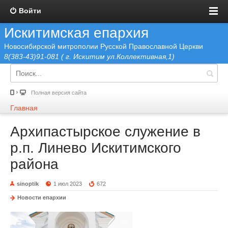
Войти
Искитимская епархия
Новосибирской митрополии Русской Православной Церкви
8(383-43)91-081 ( г. Искитим ул.Коллективная,1)
Полная версия сайта
Главная
Архипастырское служение в
р.п. Линево Искитимского
района
sinoptik
1 июл 2023
672
Новости епархии