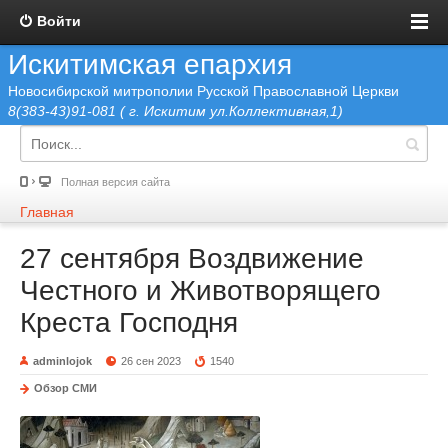
Войти
Искитимская епархия
Новосибирской митрополии Русской Православной Церкви
8(383-43)91-081 ( г. Искитим ул.Коллективная,1)
Полная версия сайта
Главная
27 сентября Воздвижение
Честного и Животворящего
Креста Господня
adminlojok
26 сен 2023
1540
Обзор СМИ