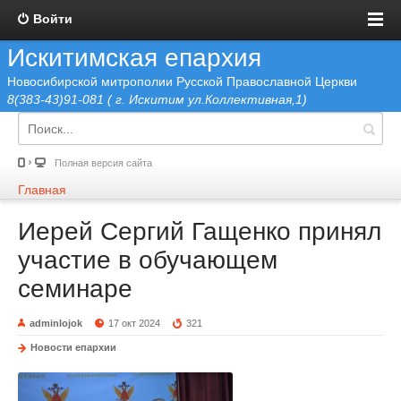
Войти
Искитимская епархия
Новосибирской митрополии Русской Православной Церкви
8(383-43)91-081 ( г. Искитим ул.Коллективная,1)
Полная версия сайта
Главная
Иерей Сергий Гащенко принял
участие в обучающем
семинаре
adminlojok
17 окт 2024
321
Новости епархии