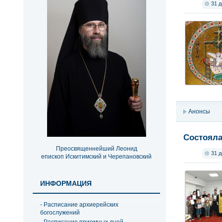
31 д
Анонсы
Состояла
Преосвященнейший Леонид
31 д
епископ Искитимский и Черепановский
ИНФОРМАЦИЯ
- Расписание архиерейских
богослужений