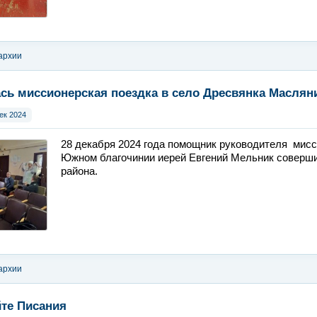
архии
сь миссионерская поездка в село Дресвянка Маслян
ек 2024
28 декабря 2024 года помощник руководителя мисс
Южном благочинии иерей Евгений Мельник соверши
района.
архии
те Писания