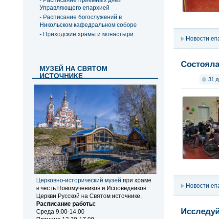
- Расписание приемных дней
Управляющего епархией
- Расписание богослужений в
Никольском кафедральном соборе
- Приходские храмы и монастыри
Новости еп
Состояла
МУЗЕЙ НА СВЯТОМ
ИСТОЧНИКЕ
31 д
Церковно-исторический музей
при храме
Новости еп
в честь Новомучеников и Исповедников
Церкви Русской на Святом источнике.
Расписание работы:
Исследуй
Среда 9.00-14.00