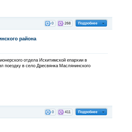
0
268
Подробнее
инского района
ионерского отдела Искитимской епархии в
л поездку в село Дресвянка Маслянинского
0
411
Подробнее