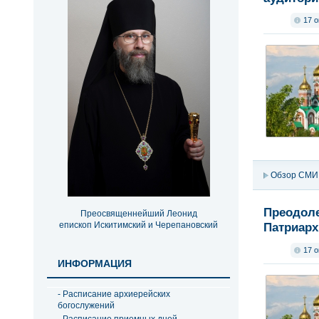
17 о
Обзор СМИ
Преодоле
Преосвященнейший Леонид
епископ Искитимский и Черепановский
Патриарх
17 о
ИНФОРМАЦИЯ
- Расписание архиерейских
богослужений