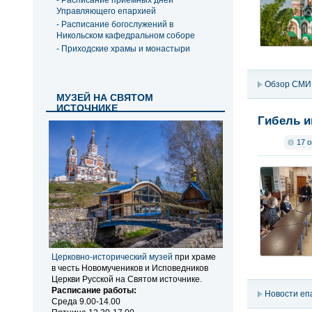
- Расписание приемных дней
Управляющего епархией
- Расписание богослужений в
Никольском кафедральном соборе
- Приходские храмы и монастыри
Обзор СМИ
МУЗЕЙ НА СВЯТОМ
ИСТОЧНИКЕ
Гибель и
17 о
Церковно-исторический музей
при храме
в честь Новомучеников и Исповедников
Церкви Русской на Святом источнике.
Расписание работы:
Новости еп
Среда 9.00-14.00