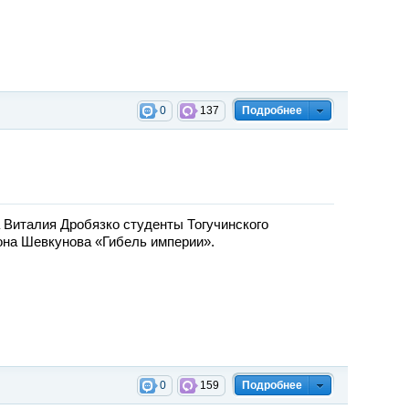
0
137
Подробнее
 Виталия Дробязко студенты Тогучинского
она Шевкунова «Гибель империи».
0
159
Подробнее