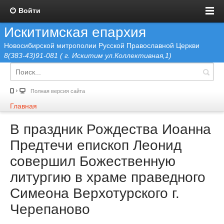
Войти
Искитимская епархия
Новосибирской митрополии Русской Православной Церкви
8(383-43)91-081 ( г. Искитим ул.Коллективная,1)
Полная версия сайта
Главная
В праздник Рождества Иоанна
Предтечи епископ Леонид
совершил Божественную
литургию в храме праведного
Симеона Верхотурского г.
Черепаново