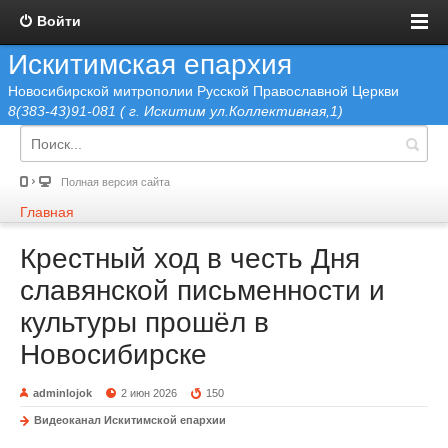
Войти
Искитимская епархия
Новосибирской митрополии Русской Православной Церкви
8(383-43)91-081 ( г. Искитим ул.Коллективная,1)
Полная версия сайта
Главная
Крестный ход в честь Дня
славянской письменности и
культуры прошёл в
Новосибирске
adminlojok
2 июн 2026
150
Видеоканал Искитимской епархии