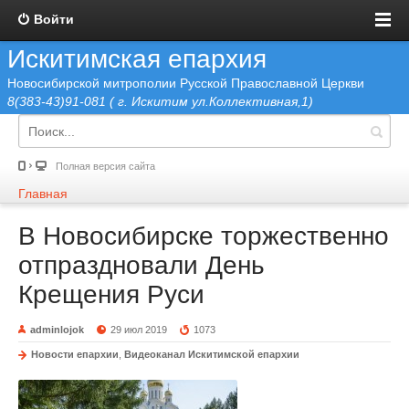
Войти
Искитимская епархия
Новосибирской митрополии Русской Православной Церкви
8(383-43)91-081 ( г. Искитим ул.Коллективная,1)
Полная версия сайта
Главная
В Новосибирске торжественно
отпраздновали День
Крещения Руси
adminlojok
29 июл 2019
1073
Новости епархии
,
Видеоканал Искитимской епархии