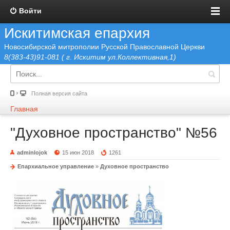
Войти
Искитимская епархия
Новосибирской митрополии Русской Православной Церкви
8(383-43)91-081 ( г. Искитим ул.Коллективная,1)
Полная версия сайта
Главная
"Духовное пространство" №56
adminlojok
15 июн 2018
1261
Епархиальное управление
»
Духовное пространство