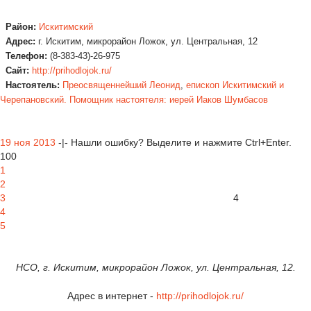
Район:
Искитимский
Адрес:
г. Искитим, микрорайон Ложок, ул. Центральная, 12
Телефон:
(8-383-43)-26-975
Сайт:
http://prihodlojok.ru/
Настоятель:
Преосвященнейший Леонид
,
епископ Искитимский и
Черепановский. Помощник настоятеля: иерей Иаков Шумбасов
19 ноя 2013
-|- Нашли ошибку? Выделите и нажмите Ctrl+Enter.
100
1
2
3
4
4
5
НСО, г. Искитим, микрорайон Ложок, ул. Центральная, 12.
Адрес в интернет -
http://prihodlojok.ru/