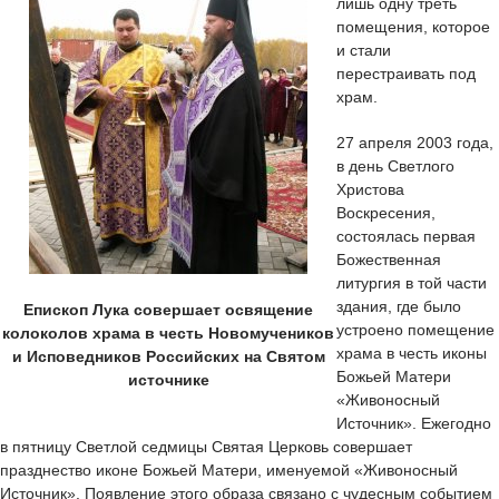
лишь одну треть
помещения, которое
и стали
перестраивать под
храм.
27 апреля 2003 года,
в день Светлого
Христова
Воскресения,
состоялась первая
Божественная
литургия в той части
здания, где было
Епископ Лука совершает освящение
устроено помещение
колоколов храма в честь Новомучеников
храма в честь иконы
и Исповедников Российских на Святом
Божьей Матери
источнике
«Живоносный
Источник». Ежегодно
в пятницу Светлой седмицы Святая Церковь совершает
празднество иконе Божьей Матери, именуемой «Живоносный
Источник». Появление этого образа связано с чудесным событием