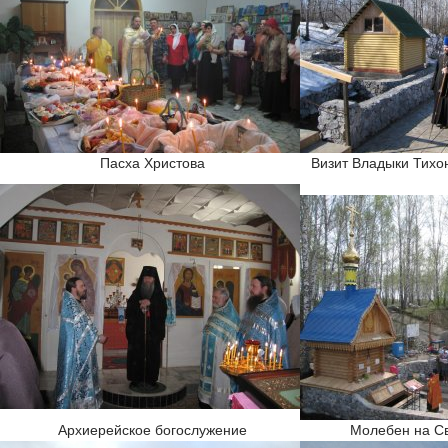
Пасха Христова
Визит Владыки Тихон
Архиерейское богослужение
Молебен на Св