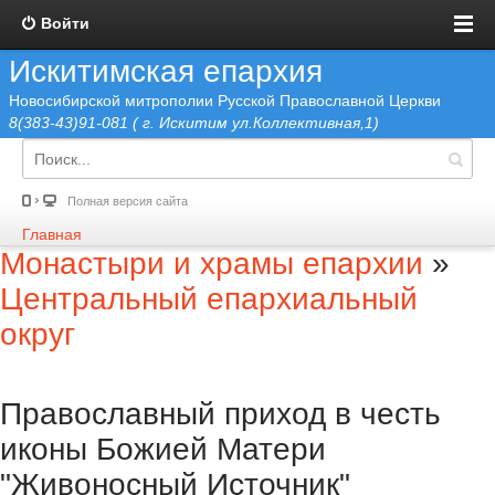
Войти
Искитимская епархия
Новосибирской митрополии Русской Православной Церкви
8(383-43)91-081 ( г. Искитим ул.Коллективная,1)
Полная версия сайта
Главная
Монастыри и храмы епархии
»
Центральный епархиальный
округ
Православный приход в честь
иконы Божией Матери
"Живоносный Источник"