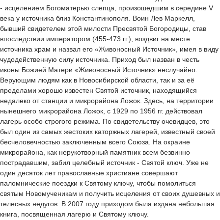
- исцелением Богоматерью слепца, произошедшим в середине V
века у источника близ Константинополя. Воин Лев Маркелл,
бывший свидетелем этой милости Пресвятой Богородицы, став
впоследствии императором (455-473 гг.), воздвиг на месте
источника храм и назвал его «Живоносный Источник», имея в виду
чудодейственную силу источника. Приход был назван в честь
иконы Божией Матери «Живоносный Источник» неслучайно.
Верующим людям как в Новосибирской области, так и за её
пределами хорошо известен Святой источник, находящийся
недалеко от станции и микрорайона Ложок. Здесь, на территории
нынешнего микрорайона Ложок, с 1929 по 1956 гг. действовал
лагерь особо строгого режима. По свидетельству очевидцев, это
был один из самых жестоких каторжных лагерей, известный своей
бесчеловечностью заключенным всего Союза. На окраине
микрорайона, как нерукотворный памятник всем безвинно
пострадавшим, забил целебный источник - Святой ключ. Уже не
один десяток лет православные христиане совершают
паломнические поездки к Святому ключу, чтобы помолиться
святым Новомученикам и получить исцеления от своих душевных и
телесных недугов. В 2007 году приходом была издана небольшая
книга, посвященная лагерю и Святому ключу.