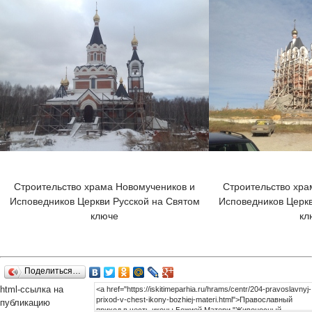
Строительство храма Новомучеников и
Строительство хра
Исповедников Церкви Русской на Святом
Исповедников Церкв
ключе
кл
Поделиться…
html-cсылка на
публикацию