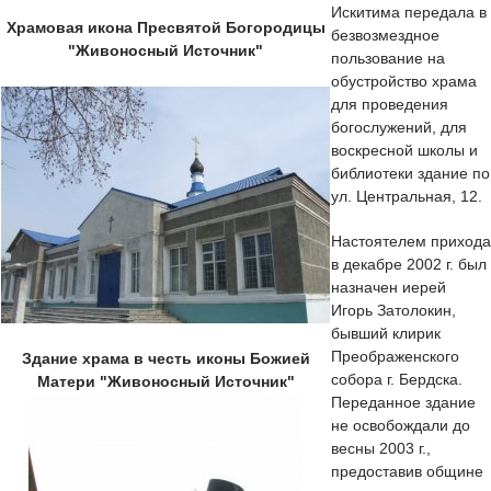
Искитима передала в
Храмовая икона Пресвятой Богородицы
безвозмездное
"Живоносный Источник"
пользование на
обустройство храма
для проведения
богослужений, для
воскресной школы и
библиотеки здание по
ул. Центральная, 12.
Настоятелем прихода
в декабре 2002 г. был
назначен иерей
Игорь Затолокин,
бывший клирик
Преображенского
Здание храма в честь иконы Божией
собора г. Бердска.
Матери "Живоносный Источник"
Переданное здание
не освобождали до
весны 2003 г.,
предоставив общине