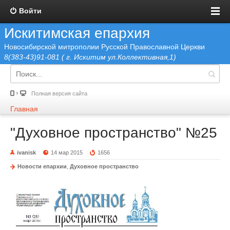
Войти
Искитимская епархия
Новосибирской митрополии Русской Православной Церкви
8(383-43)91-081 ( г. Искитим ул.Коллективная,1)
Полная версия сайта
Главная
"Духовное пространство" №25
ivanisk
14 мар 2015
1656
Новости епархии
,
Духовное пространство