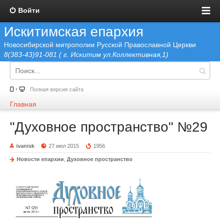
Войти
Искитимская епархия
Новосибирской митрополии Русской Православной Церкви
8(383-43)91-081 ( г. Искитим ул.Коллективная,1)
Полная версия сайта
Главная
"Духовное пространство" №29
ivanisk
27 июл 2015
1956
Новости епархии
,
Духовное пространство