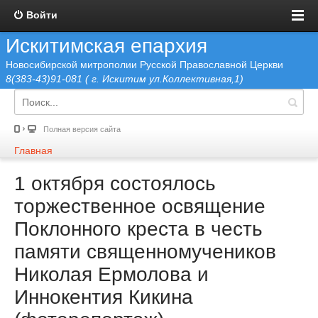
Войти
Искитимская епархия
Новосибирской митрополии Русской Православной Церкви
8(383-43)91-081 ( г. Искитим ул.Коллективная,1)
Полная версия сайта
Главная
1 октября состоялось
торжественное освящение
Поклонного креста в честь
памяти священномучеников
Николая Ермолова и
Иннокентия Кикина